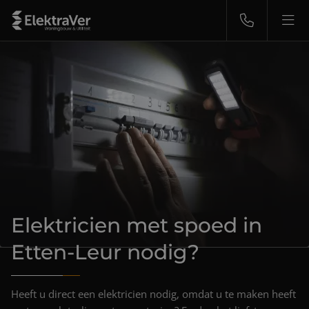
Nieuwbouw
Renovatie
Groepenkasten
Zonnepanelen
Elektricien met spoed in
Storingsdienst 24/7
Etten-Leur nodig?
Over ons
Heeft u direct een elektricien nodig, omdat u te maken heeft