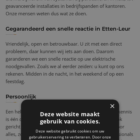
geavanceerde installaties in bedrijfspanden of kantoren.
Onze mensen weten dus wat ze doen.
Gegarandeerd een snelle reactie in Etten-Leur
Vriendelijk, open en betrouwbaar. U zit met een direct
probleem, daar kunnen wij iets aan doen. Daarom
garanderen we een snelle reactie op uw elektrische
noodgevallen. Zoals we al eerder zeiden: u kunt op ons
rekenen. Midden in de nacht, in het weekend of op een
feestdag.
Persoonlijk
×
Een heldere uitleg van onze mensen ter plaatse met kennis
Deze website maakt
is één ding. Bij ElektraVer is onze spoedelektricien ook
gebruik van cookies.
gericht op het bieden van gemoedsrust. Veiligheid voor
Deze website gebruikt cookies om uw
alles, zo snel mogelijk handelen, dankzij onze professionals
gebruikerservaring te verbeteren. Door onze