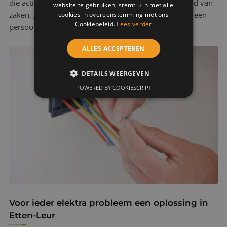
die actief zijn in de omgeving van Etten-Leur. Verstand van
website te gebruiken, stemt u in met alle
zaken, gekoppeld aan gerichte werkzaamheden, met een
cookies in overeenstemming met ons
Cookiebeleid.
Lees verder
persoonlijke, betrouwbare touch.
ALLES ACCEPTEREN
DETAILS WEERGEVEN
POWERED BY COOKIESCRIPT
Voor ieder elektra probleem een oplossing in
Etten-Leur