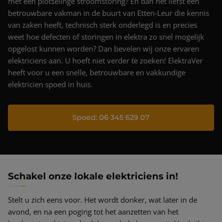
Projecten
met een plotselinge stroomstoring? En dan het liefst een
betrouwbare vakman in de buurt van Etten-Leur die kennis
Nieuws & blog
van zaken heeft, technisch sterk onderlegd is en precies
weet hoe defecten of storingen in elektra zo snel mogelijk
Contact
opgelost kunnen worden? Dan bevelen wij onze ervaren
elektriciens aan. U hoeft niet verder te zoeken! ElektraVer
heeft voor u een snelle, betrouwbare en vakkundige
elektricien spoed in huis.
Spoed: 06 345 629 07
Schakel onze lokale elektriciens in!
Stelt u zich eens voor. Het wordt donker, wat later in de
avond, en na een poging tot het aanzetten van het