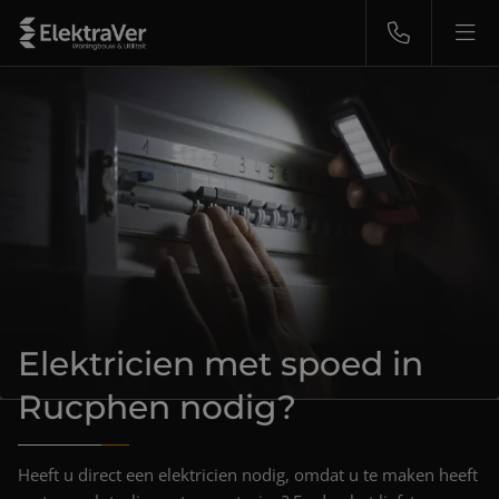
Nieuwbouw
Renovatie
Groepenkasten
Zonnepanelen
Elektricien met spoed in
Storingsdienst 24/7
Rucphen nodig?
Over ons
Heeft u direct een elektricien nodig, omdat u te maken heeft