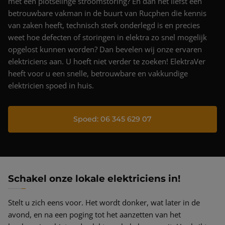
Projecten
met een plotselinge stroomstoring? En dan het liefst een
betrouwbare vakman in de buurt van Rucphen die kennis
Nieuws & blog
van zaken heeft, technisch sterk onderlegd is en precies
weet hoe defecten of storingen in elektra zo snel mogelijk
Contact
opgelost kunnen worden? Dan bevelen wij onze ervaren
elektriciens aan. U hoeft niet verder te zoeken! ElektraVer
heeft voor u een snelle, betrouwbare en vakkundige
elektricien spoed in huis.
Spoed: 06 345 629 07
Schakel onze lokale elektriciens in!
Stelt u zich eens voor. Het wordt donker, wat later in de
avond, en na een poging tot het aanzetten van het