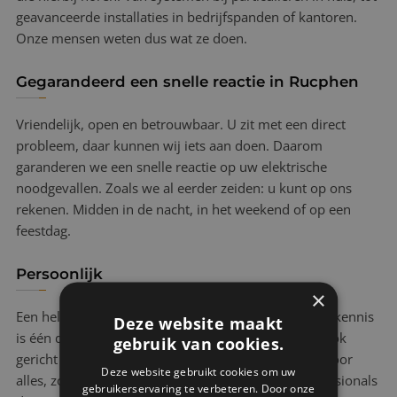
geavanceerde installaties in bedrijfspanden of kantoren.
Onze mensen weten dus wat ze doen.
Gegarandeerd een snelle reactie in Rucphen
Vriendelijk, open en betrouwbaar. U zit met een direct
probleem, daar kunnen wij iets aan doen. Daarom
garanderen we een snelle reactie op uw elektrische
noodgevallen. Zoals we al eerder zeiden: u kunt op ons
rekenen. Midden in de nacht, in het weekend of op een
feestdag.
Persoonlijk
×
Een heldere uitleg van onze mensen ter plaatse met kennis
Deze website maakt
is één ding. Bij ElektraVer is onze spoedelektricien ook
gebruik van cookies.
gericht op het bieden van gemoedsrust. Veiligheid voor
Deze website gebruikt cookies om uw
alles, zo snel mogelijk handelen, dankzij onze professionals
gebruikerservaring te verbeteren. Door onze