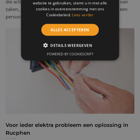
die actief zijn in de omgeving van Rucphen. Verstand van
website te gebruiken, stemt u in met alle
zaken, gekoppeld aan gerichte werkzaamheden, met een
cookies in overeenstemming met ons
Cookiebeleid.
Lees verder
persoonlijke, betrouwbare touch.
ALLES ACCEPTEREN
DETAILS WEERGEVEN
POWERED BY COOKIESCRIPT
Voor ieder elektra probleem een oplossing in
Rucphen