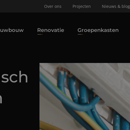
Over ons
Projecten
Nieuws & blog
euwbouw
Renovatie
Groepenkasten
isch
n