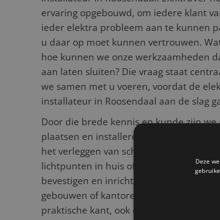
ervaring opgebouwd, om iedere klant van
ieder elektra probleem aan te kunnen p
u daar op moet kunnen vertrouwen. Wat
hoe kunnen we onze werkzaamheden da
aan laten sluiten? Die vraag staat centra
we samen met u voeren, voordat de elek
installateur in Roosendaal aan de slag ga
Door die brede kennis en kunde zijn we 
plaatsen en installeren van
zonnepanel
het verleggen van schakelaars in huis, v
Deze web
lichtpunten in huis of op kantoor, maar 
gebruike
bevestigen en inrichten van noodverlicht
gebouwen of kantoren. Belangrijk is dat
praktische kant, ook de nieuwste ontwik