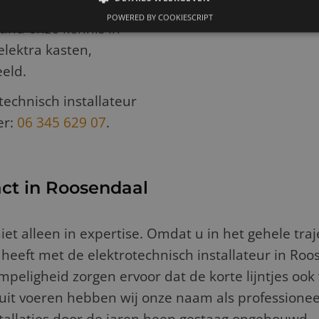
aties en de
POWERED BY COOKIESCRIPT
tinu onze kennis in
elektra kasten,
eld.
technisch installateur
er:
06 345 629 07
.
ct in Roosendaal
iet alleen in expertise. Omdat u in het gehele traj
t heeft met de elektrotechnisch installateur in Roo
ligheid zorgen ervoor dat de korte lijntjes ook w
 uit voeren hebben wij onze naam als professione