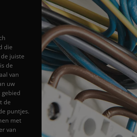
ch
d die
de juiste
is de
aal van
aan uw
t gebied
t de
 de puntjes.
amen met
er van