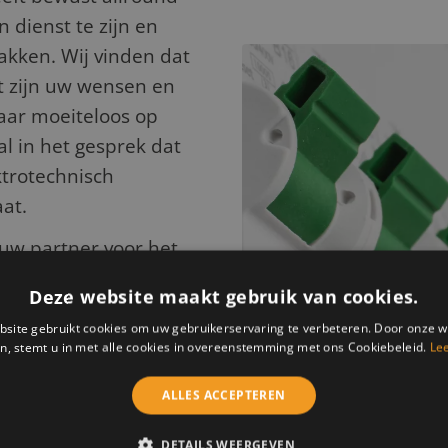
 dienst te zijn en
akken. Wij vinden dat
 zijn uw wensen en
ar moeiteloos op
al in het gesprek dat
trotechnisch
at.
uw partner voor het
en
bijvoorbeeld, voor
Deze website maakt gebruik van cookies.
oor het vervangen van
site gebruikt cookies om uw gebruikerservaring te verbeteren. Door onze w
ook voor het
n, stemt u in met alle cookies in overeenstemming met ons Cookiebeleid.
Le
ing in publieke
 we, naast de
ALLES ACCEPTEREN
kelingen volgen op
DETAILS WEERGEVEN