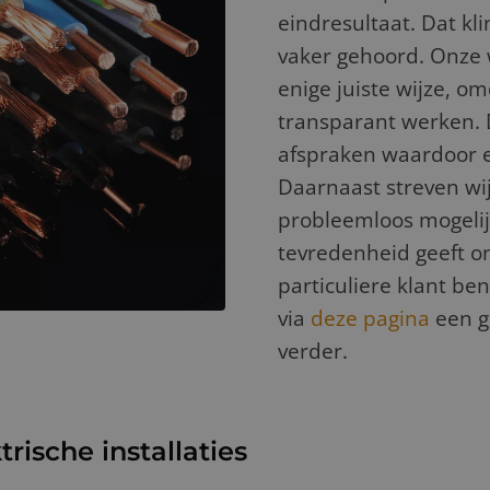
eindresultaat. Dat kli
vaker gehoord. Onze w
enige juiste wijze, o
transparant werken.
afspraken waardoor 
Daarnaast streven wi
probleemloos mogelijk
tevredenheid geeft o
particuliere klant ben
via
deze pagina
een g
verder.
ische installaties