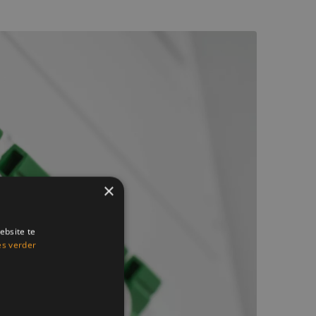
×
ebsite te
es verder