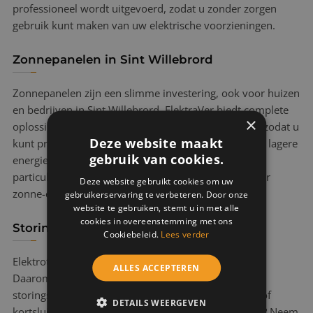
professioneel wordt uitgevoerd, zodat u zonder zorgen
gebruik kunt maken van uw elektrische voorzieningen.
Zonnepanelen in Sint Willebrord
Zonnepanelen zijn een slimme investering, ook voor huizen
en bedrijven in Sint Willebrord. ElektraVer biedt complete
×
oplossingen voor het installeren van zonnepanelen, zodat u
Deze website maakt
kunt profiteren van duurzaam opgewekte energie en lagere
gebruik van cookies.
energiekosten. In Sint Willebrord helpen wij zowel
particulieren als zakelijke klanten bij de overstap naar
Deze website gebruikt cookies om uw
zonne-energie.
gebruikerservaring te verbeteren. Door onze
website te gebruiken, stemt u in met alle
cookies in overeenstemming met ons
Storingsdienst in Sint Willebrord
Cookiebeleid.
Lees verder
Elektrotechnische storingen komen altijd ongelegen.
ALLES ACCEPTEREN
Daarom biedt ElektraVer in Sint Willebrord een 24/7
storingsdienst voor snelle hulp bij stroomstoringen of
DETAILS WEERGEVEN
kortsluitingen. Heeft u in Sint Willebrord een storing? Neem