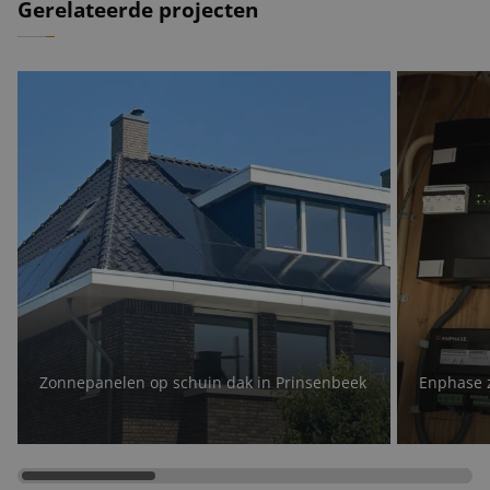
Gerelateerde projecten
Zonnepanelen op schuin dak in Prinsenbeek
Enphase 