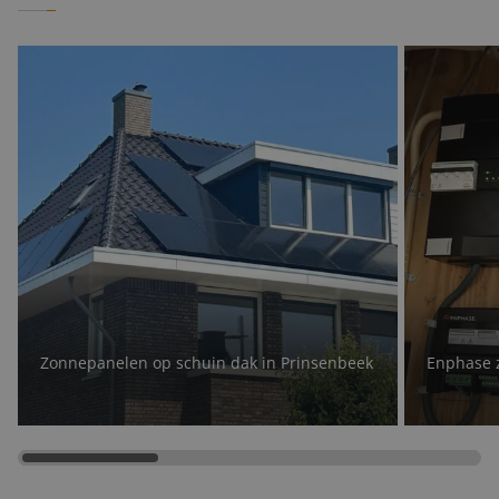
Zonnepanelen op schuin dak in Prinsenbeek
Enphase 