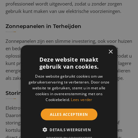
professioneel wordt uitgevoerd, zodat u zonder zorgen
gebruik kunt maken van uw elektrische voorzieningen.
Zonnepanelen in Terheijden
Zonnepanelen zijn een slimme investering, ook voor huizen
en bedrijven in Terheijden. ElektraVer biedt complete
×
oplossingen voor het installeren van zonnepanelen, zodat u
Deze website maakt
kunt profiteren van duurzaam opgewekte energie en lagere
gebruik van cookies.
energiekosten. In Terheijden helpen wij zowel particulieren
Deze website gebruikt cookies om uw
als zakelijke klanten bij de overstap naar zonne-energie.
gebruikerservaring te verbeteren. Door onze
website te gebruiken, stemt u in met alle
Storingsdienst in Terheijden
cookies in overeenstemming met ons
Cookiebeleid.
Lees verder
Elektrotechnische storingen komen altijd ongelegen.
ALLES ACCEPTEREN
Daarom biedt ElektraVer in Terheijden een 24/7
storingsdienst voor snelle hulp bij stroomstoringen of
DETAILS WEERGEVEN
kortsluitingen. Heeft u in Terheijden een storing? Neem
direct contact met ons op, en wij zorgen ervoor dat uw
POWERED BY COOKIESCRIPT