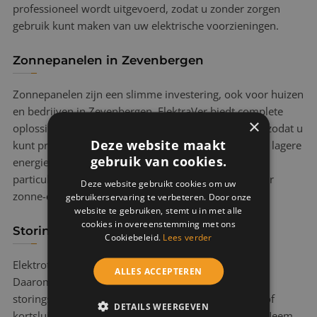
professioneel wordt uitgevoerd, zodat u zonder zorgen
gebruik kunt maken van uw elektrische voorzieningen.
Zonnepanelen in Zevenbergen
Zonnepanelen zijn een slimme investering, ook voor huizen
en bedrijven in Zevenbergen. ElektraVer biedt complete
×
oplossingen voor het installeren van zonnepanelen, zodat u
Deze website maakt
kunt profiteren van duurzaam opgewekte energie en lagere
gebruik van cookies.
energiekosten. In Zevenbergen helpen wij zowel
particulieren als zakelijke klanten bij de overstap naar
Deze website gebruikt cookies om uw
zonne-energie.
gebruikerservaring te verbeteren. Door onze
website te gebruiken, stemt u in met alle
cookies in overeenstemming met ons
Storingsdienst in Zevenbergen
Cookiebeleid.
Lees verder
Elektrotechnische storingen komen altijd ongelegen.
ALLES ACCEPTEREN
Daarom biedt ElektraVer in Zevenbergen een 24/7
storingsdienst voor snelle hulp bij stroomstoringen of
DETAILS WEERGEVEN
kortsluitingen. Heeft u in Zevenbergen een storing? Neem