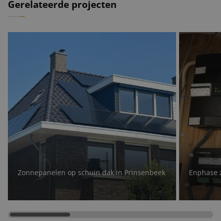
Gerelateerde projecten
Zonnepanelen op schuin dak in Prinsenbeek
Enphase 