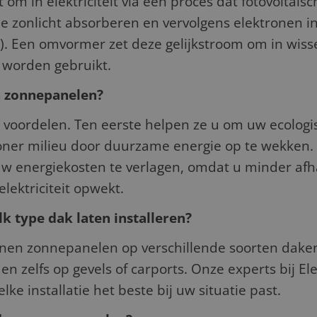
om in elektriciteit via een proces dat fotovoltaï
ie zonlicht absorberen en vervolgens elektronen i
C). Een omvormer zet deze gelijkstroom om in wisse
n worden gebruikt.
n zonnepanelen?
voordelen. Ten eerste helpen ze u om uw ecologis
honer milieu door duurzame energie op te wekken
 energiekosten te verlagen, omdat u minder afha
lektriciteit opwekt.
k type dak laten installeren?
nnen zonnepanelen op verschillende soorten daken
en zelfs op gevels of carports. Onze experts bij El
e installatie het beste bij uw situatie past.