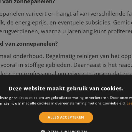
jd van zonnepanelen?
panelen varieert en hangt af van verschillende fac
ruik, de energieprijs, en eventuele subsidies. Ge
 terugverdienen, waarna u jarenlang kunt profitere
ud van zonnepanelen?
aal onderhoud. Regelmatig reinigen van het opp
 vooral in stoffige gebieden. Daarnaast is het r
n door een professional om ervoor te zorgen dat ze
epanelen en hun voordelen voor uw situatie? Neem co
Deze website maakt gebruik van cookies.
ige zonnepanelen. Wij staan voor u klaar om u te he
site gebruikt cookies om uw gebruikerservaring te verbeteren. Door onze w
 een stap te zetten naar een groenere en duurzamere
n, stemt u in met alle cookies in overeenstemming met ons Cookiebeleid.
Le
ALLES ACCEPTEREN
DETAILS WEERGEVEN