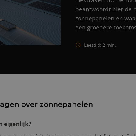
ElektraVer, uw betrou
beantwoordt hier de m
zonnepanelen en waar
een groenere toekoms
Leestijd:
2
min.
ragen over zonnepanelen
 eigenlijk?