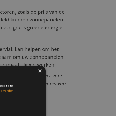
toren, zoals de prijs van de
middeld kunnen zonnepanelen
n van gratis groene energie.
ervlak kan helpen om het
aadzaam om uw zonnepanelen
 optimaal blijven werken.
×
ntact op met ElektraVer voor
lpen bij het verduurzamen van
ebsite te
 toekomst.
es verder