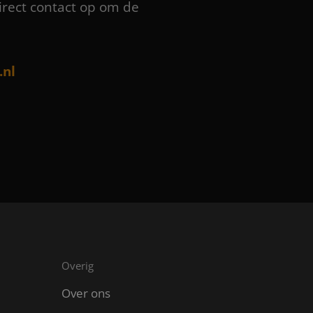
irect contact op om de
.nl
Overig
Over ons