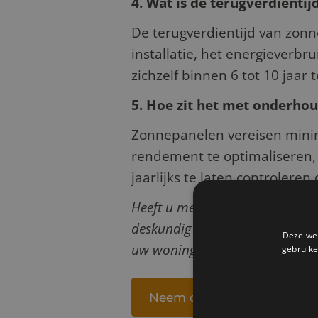
4. Wat is de terugverdienti
De terugverdientijd van zonne
installatie, het energieverb
zichzelf binnen 6 tot 10 jaar
5. Hoe zit het met onderho
Zonnepanelen vereisen minim
rendement te optimaliseren,
jaarlijks te laten controlere
Heeft u meer vragen over zonn
deskundig advies en hoogwaard
Deze web
uw woning of bedrijf, en samen
gebruike
Neem contact op