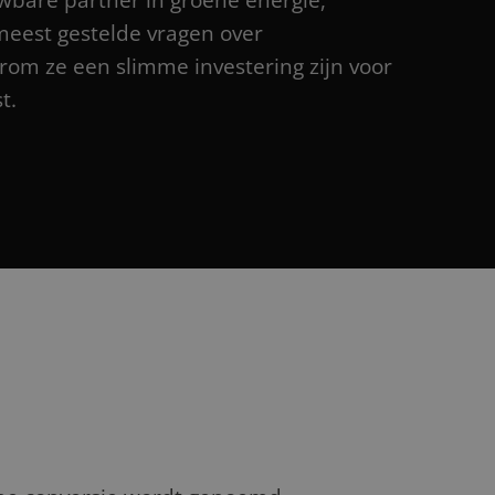
wbare partner in groene energie,
eest gestelde vragen over
om ze een slimme investering zijn voor
t.