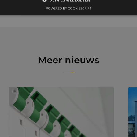
POWERED BY COOKIESCRIPT
Meer nieuws
Aan welke eisen moet een meterkast voldoen?
Uw pan